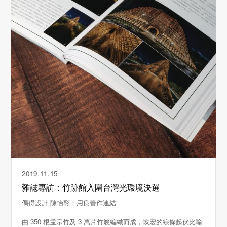
2019.11.15
雜誌專訪：竹跡館入圍台灣光環境決選
偶得設計 陳怡彰：用良善作連結
由 350 根孟宗竹及 3 萬片竹篾編織而成，恢宏的線條起伏比喻