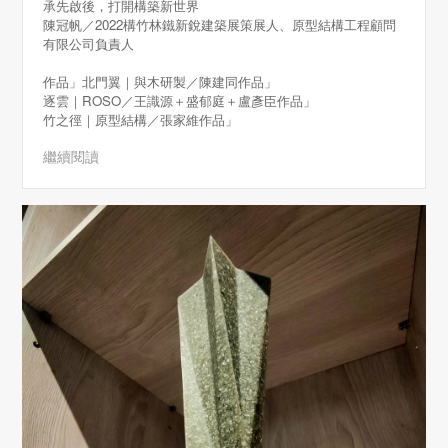
承先啟後，打開構築新世界
陳冠帆／2022構竹林鐵新銳建築展策展人、原型結構工程顧問
有限公司負責人
作品」北門翼｜與木研製／陳建同作品」
逐雲｜ROSO／王識源＋盛郁庭＋盧彥臣作品」
竹之徑｜原型結構／張家維作品」
繼續閱讀