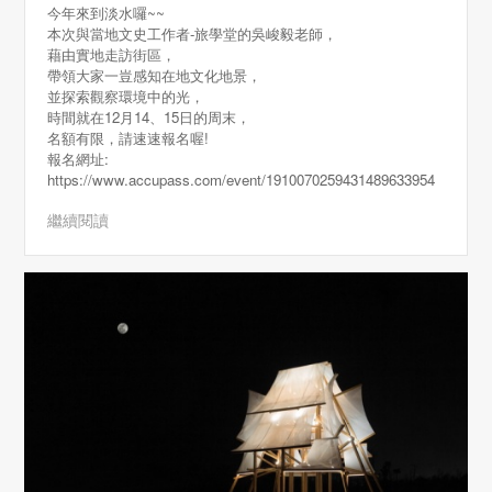
今年來到淡水囉~~
本次與當地文史工作者-旅學堂的吳峻毅老師，
藉由實地走訪街區，
帶領大家一豈感知在地文化地景，
並探索觀察環境中的光，
時間就在12月14、15日的周末，
名額有限，請速速報名喔!
報名網址:
https://www.accupass.com/event/1910070259431489633954
繼續閱讀