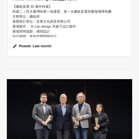
【總統直選 30 週年特展】
特展二｜民主臺灣的第一張選票：第一次總統直選與臺海飛彈危機
主辦單位：總統府
展覽執行單位：宜東文化創意有限公司
展場製作： Ｗ.can design 木罐子設計製作
展場照明規劃：偶得設計
設計範疇：室內空間照明設計
設計期間：2026.5
完工時間：2026.6
Posted:
Last month
展覽日期｜2026 / 06 / 09 起
展覽地點｜總統府一樓特展間
攝影：宜東文化
更多偶得設計的作品請上官網
https://oudelight.com/