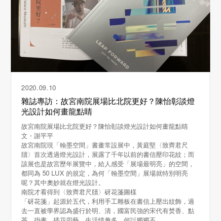
2020.09.10
雜誌專訪：故宮南院展場比北院更好？陳怡彰談燈
光設計如何畫龍點睛
故宮南院展場比北院更好？陳怡彰談燈光設計如何畫龍點睛
文・謝平平
故宮南院現「翰墨空間」書畫常設展中，黃庭堅〈致齊君尺
牘〉首次透過燈光設計，展露了千年以前的書信壓印花紋；而
該展也是故宮歷年展覽中，給人感受「展場最明亮」的空間，
都同為 50 LUX 的規定，為何「翰墨空間」展場就特別明亮
呢？其中奧妙就在燈光設計。
南院才看得到〈致齊君尺牘〉砑花箋圖樣
「砑花箋」起源於五代，利用手工雕板在書信上壓出紋飾，過
去一直被學界認為盛行於明、清，國富民強的宋代有焚香、點
茶、掛畫、插花四藝，生活情趣多，何以獨獨不...