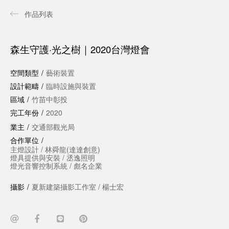
©oudelight
SITE CREDIT
作品列表
森生守護·光之樹｜2020台灣燈會
空間類型
藝術裝置
設計範疇
臨時設施與裝置
區域
竹苗中彰投
完工年份
2020
業主
交通部觀光局
合作單位
主燈設計 / 林舜龍(達達創意)
燈具提供與安裝 / 丞逸照明
燈光音響控制系統 / 彪名企業
攝影
夏新建築攝影工作室 / 楊士宏